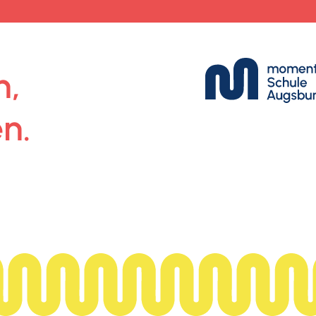
n,
n.