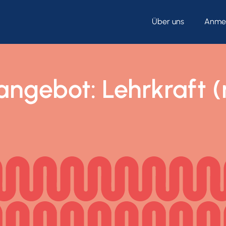
Über uns
Anme
nangebot: Lehrkraft 